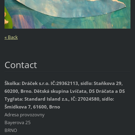
« Back
Contact
Školka: Dráček s.r.o. IČ:29362113, sídlo: Staňkova 29,
60200, Brno. Dětská skupina Lvíčata, DS Dráčata a DS
Tygřata: Standard Island z.s., IČ: 27024580, sídlo:
Šmídkova 7, 61600, Brno
Adresa provozovny
Bayerova 25
BRNO