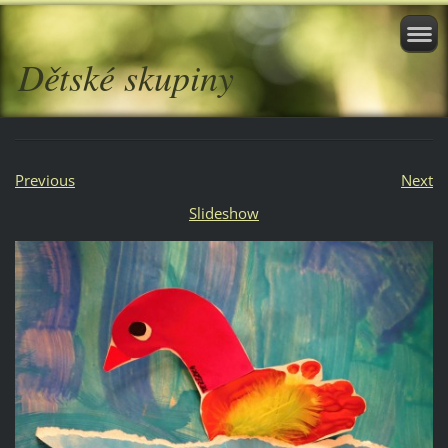
Dětské skupiny
Previous
Next
Slideshow