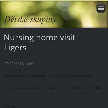
Dětské skupiny
Nursing home visit -
Tigers
17/03/2016 10:00
We will visit a nursing home in Kabátnikova with our class.
Please make a sure that your child will be at school before 9.00
am.
Thanks