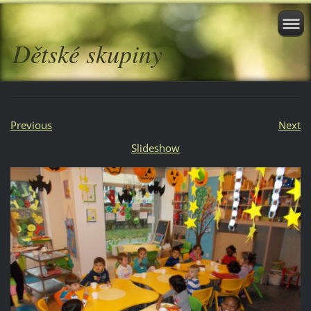
Dětské skupiny
Previous
Next
Slideshow