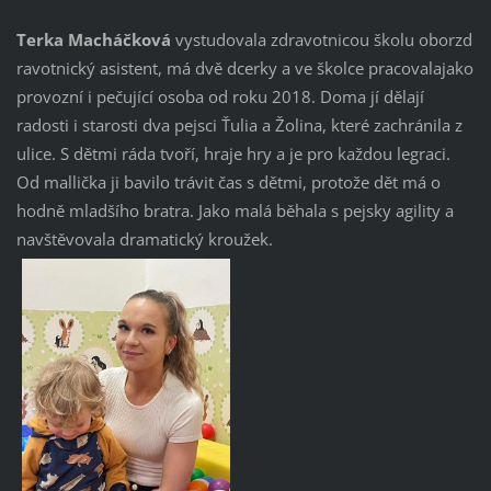
Terka
Macháčková
vystudovala zdravotnicou školu oborzd
ravotnický asistent, má dvě dcerky a ve školce pracovalajako
provozní i pečující osoba od roku 2018. Doma jí dělají
radosti i starosti dva pejsci Ťulia a Žolina, které zachránila z
ulice. S dětmi ráda tvoří, hraje hry a je pro každou legraci.
Od mallička ji bavilo trávit čas s dětmi, protože dět má o
hodně mladšího bratra. Jako malá běhala s pejsky agility a
navštěvovala dramatický kroužek.