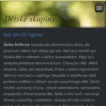
Dětské skupiny
Náš tým DS Tygřata
Šárka Stříbrná
vystudovala ekonomickou školu, ale
pracovat s dětmi byl vždyky její sen. Než se jí narodil syn,
hlídala děti v rodinách a dalším kamarádkám. Když se jí
naskytla příležitost absolvovat kurz Chůva pro děti dětké
skupině, vůbec ani nezaváhala. Práce s našimi nejmenšími
dětmi ji moc baví a naplňuje. Neustále si dopl%nuje další
profesní vzdělání v oblasti vývoje a psychologie dětí. Šárčin
nevětší výchovný cíl jsou zdravě sebevědomé, samostatné,
empatické a hlvně šťastné děti. Ráda s nimi tvoří, nacvičuje
říkanky a písničky s pohybem, ukazuje přírodu a kulturu
kolem nás. Její největší odměnou je dětský úsměv. Svůj