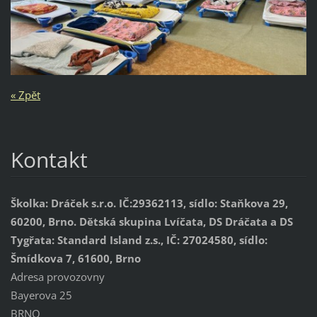
« Zpět
Kontakt
Školka: Dráček s.r.o. IČ:29362113, sídlo: Staňkova 29,
60200, Brno. Dětská skupina Lvíčata, DS Dráčata a DS
Tygřata: Standard Island z.s., IČ: 27024580, sídlo:
Šmídkova 7, 61600, Brno
Adresa provozovny
Bayerova 25
BRNO