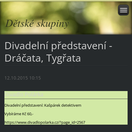
Dětské skupiny
Divadelní představení -
Dráčata, Tygřata
12.10.2015 10:15
Divadlo Polárka
Divadelní představení: Kašpárek detektivem
Vybíráme Kč 60,-
https://www.divadlopolarka.cz/?page_id=2567