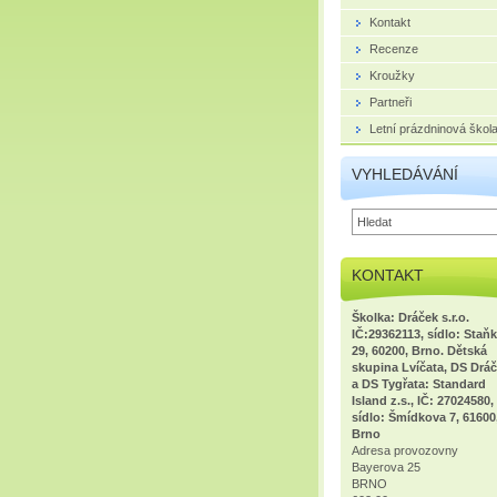
Kontakt
Recenze
Kroužky
Partneři
Letní prázdninová škol
VYHLEDÁVÁNÍ
KONTAKT
Školka: Dráček s.r.o.
IČ:29362113, sídlo: Staň
29, 60200, Brno. Dětská
skupina Lvíčata, DS Dráč
a DS Tygřata: Standard
Island z.s., IČ: 27024580,
sídlo: Šmídkova 7, 61600
Brno
Adresa provozovny
Bayerova 25
BRNO