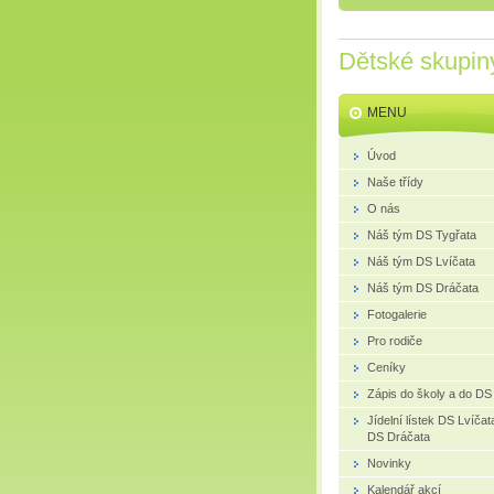
Dětské skupin
MENU
Úvod
Naše třídy
O nás
Náš tým DS Tygřata
Náš tým DS Lvíčata
Náš tým DS Dráčata
Fotogalerie
Pro rodiče
Ceníky
Zápis do školy a do DS
Jídelní lístek DS Lvíčat
DS Dráčata
Novinky
Kalendář akcí