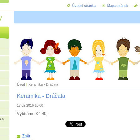
Úvodní stránka
Mapa stránek
y
Úvod
|
Keramika - Dráčata
Keramika - Dráčata
17.02.2016 10:00
Vybíráme Kč 40,-
a a
Zpět