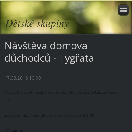
Dětské skupiny
Návštěva domova
důchodců - Tygřata
17.03.2016 10:00
Ve čtvrtek opět navštívíme domov důchodců na Kabátníkové
ulici.
Zajistěte, aby vaše dítě bylo ve školce před 9:00.
Děkujeme