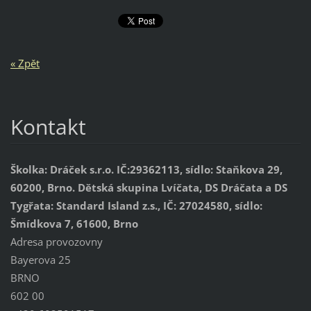
« Zpět
Kontakt
Školka: Dráček s.r.o. IČ:29362113, sídlo: Staňkova 29,
60200, Brno. Dětská skupina Lvíčata, DS Dráčata a DS
Tygřata: Standard Island z.s., IČ: 27024580, sídlo:
Šmídkova 7, 61600, Brno
Adresa provozovny
Bayerova 25
BRNO
602 00