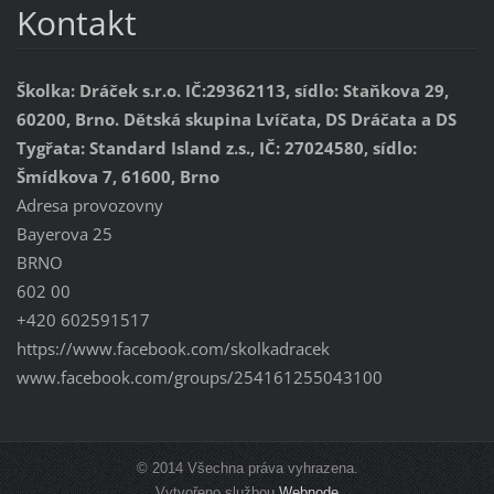
Kontakt
Školka: Dráček s.r.o. IČ:29362113, sídlo: Staňkova 29,
60200, Brno. Dětská skupina Lvíčata, DS Dráčata a DS
Tygřata: Standard Island z.s., IČ: 27024580, sídlo:
Šmídkova 7, 61600, Brno
Adresa provozovny
Bayerova 25
BRNO
602 00
+420 602591517
https://www.facebook.com/skolkadracek
www.facebook.com/groups/254161255043100
© 2014 Všechna práva vyhrazena.
Vytvořeno službou
Webnode