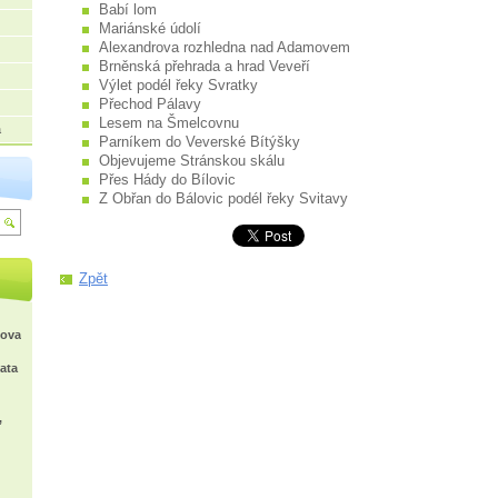
Babí lom
Mariánské údolí
Alexandrova rozhledna nad Adamovem
Brněnská přehrada a hrad Veveří
Výlet podél řeky Svratky
Přechod Pálavy
Lesem na Šmelcovnu
a
Parníkem do Veverské Bítýšky
Objevujeme Stránskou skálu
Přes Hády do Bílovic
Z Obřan do Bálovic podél řeky Svitavy
Zpět
kova
ata
,