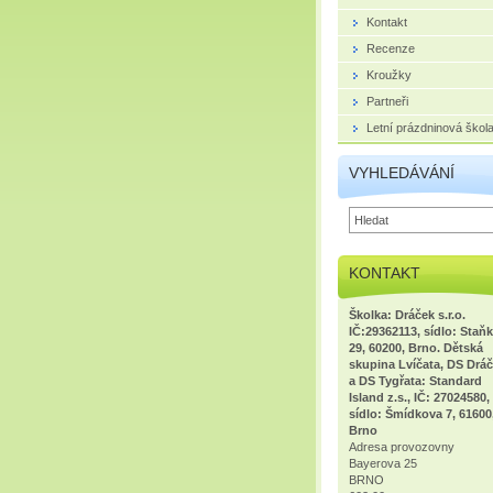
Kontakt
Recenze
Kroužky
Partneři
Letní prázdninová škol
VYHLEDÁVÁNÍ
KONTAKT
Školka: Dráček s.r.o.
IČ:29362113, sídlo: Staň
29, 60200, Brno. Dětská
skupina Lvíčata, DS Dráč
a DS Tygřata: Standard
Island z.s., IČ: 27024580,
sídlo: Šmídkova 7, 61600
Brno
Adresa provozovny
Bayerova 25
BRNO