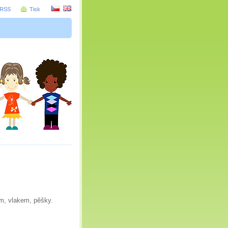
RSS
Tisk
m, vlakem, pěšky.