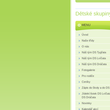
Dětské skupin
MENU
Úvod
Naše třídy
O nás
Náš tým DS Tygřata
Náš tým DS Lvíčata
Náš tým DS Dráčata
Fotogalerie
Pro rodiče
Ceníky
Zápis do školy a do DS
Jídelní lístek DS Lvíčat
DS Dráčata
Novinky
Kalendář akcí