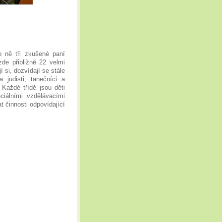
o ně tři zkušené paní
zde přibližně 22 velmi
jí si, dozvídají se stále
 judisti, tanečníci a
Každé třídě jsou děti
ciálními vzdělávacími
t činnosti odpovídající