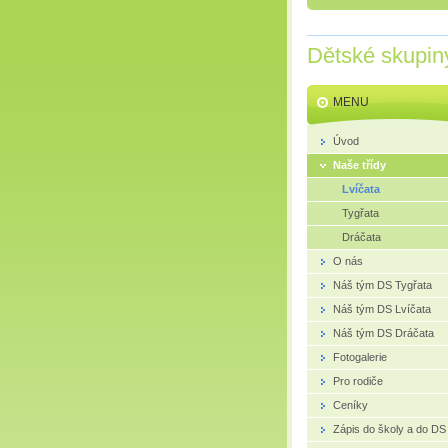
Dětské skupin
MENU
Úvod
Naše třídy
Lvíčata
Tygřata
Dráčata
O nás
Náš tým DS Tygřata
Náš tým DS Lvíčata
Náš tým DS Dráčata
Fotogalerie
Pro rodiče
Ceníky
Zápis do školy a do DS