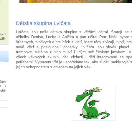
Dětská skupina Lvíčata
Lvíčata jsou naše dětská skupina s většími dětmi. Starají se 
/skolkadracek
učitelky Denisa, Lucka a Anička a pan učitel Petr. Našli byste 
s/254161255043100
šťastných, tvořivých a hrajících si dětí, které rády zpívají, tvoří, hra
nové věci a poslouchají pohádky. Lvíčata jsou skvělí plavci a
trampové. Většina z nich mluví i jiným než českým jazykem. V 
všech věkových skupin, děti cizinců i děti integrované se spe
potřebami. Vybavení tříd je uspořádáno tak, aby si děti mohly vybíra
jejich schopnostem s ohledem na jejich věk.
čům
ch i
době
.