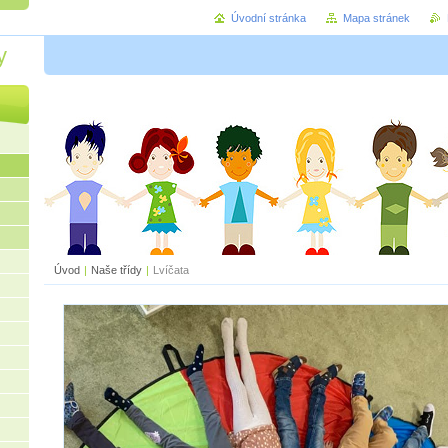
Úvodní stránka
Mapa stránek
y
Úvod
|
Naše třídy
|
Lvíčata