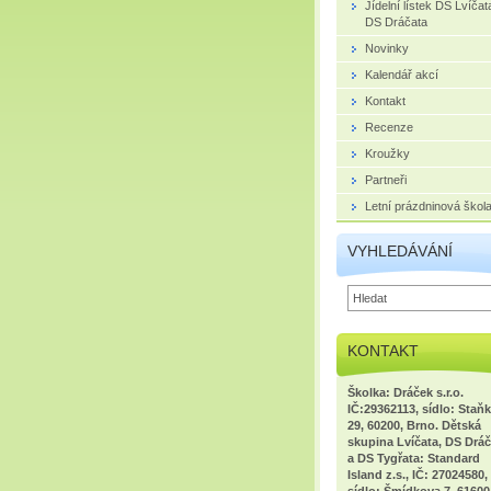
Jídelní lístek DS Lvíčat
DS Dráčata
Novinky
Kalendář akcí
Kontakt
Recenze
Kroužky
Partneři
Letní prázdninová škol
VYHLEDÁVÁNÍ
KONTAKT
Školka: Dráček s.r.o.
IČ:29362113, sídlo: Staň
29, 60200, Brno. Dětská
skupina Lvíčata, DS Dráč
a DS Tygřata: Standard
Island z.s., IČ: 27024580,
sídlo: Šmídkova 7, 61600