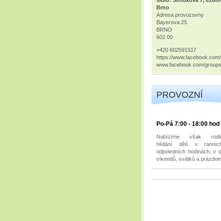
Brno
Adresa provozovny
Bayerova 25
BRNO
602 00
+420 602591517
https://www.facebook.com
www.facebook.com/group
PROVOZNÍ
DOBA
Po-Pá 7:00 - 18:00 hod
Nabízíme však rodi
hlídání dětí v ranní
odpoledních hodinách, v 
víkendů, svátků a prázdnin