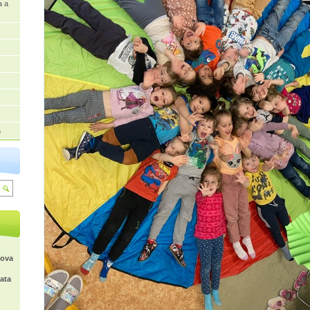
a a
a
kova
ata
,